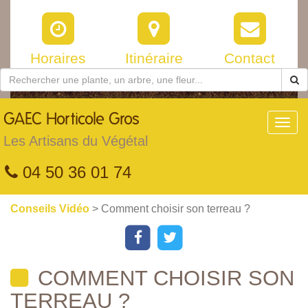
Horaires
Itinéraire
Contact
GAEC
Horticole Gros
Toggl
navig
Les Artisans du Végétal
04 50 36 01 74
Conseils Vidéo
> Comment choisir son terreau ?
COMMENT CHOISIR SON
TERREAU ?