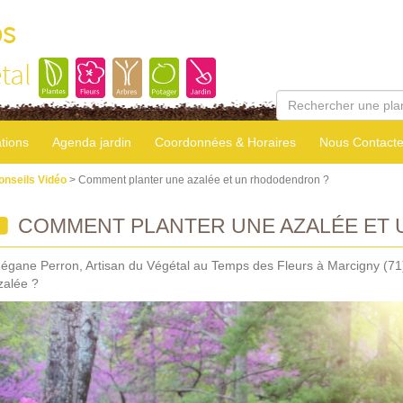
os
tal
tions
Agenda jardin
Coordonnées & Horaires
Nous Contacte
onseils Vidéo
> Comment planter une azalée et un rhododendron ?
COMMENT PLANTER UNE AZALÉE ET
égane Perron, Artisan du Végétal au Temps des Fleurs à Marcigny (71
zalée ?