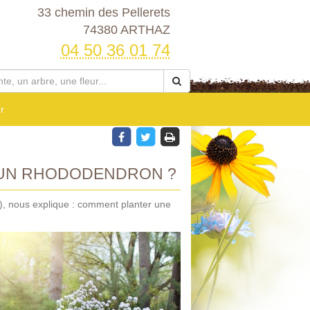
33 chemin des Pellerets
74380 ARTHAZ
04 50 36 01 74
r
 UN RHODODENDRON ?
), nous explique : comment planter une