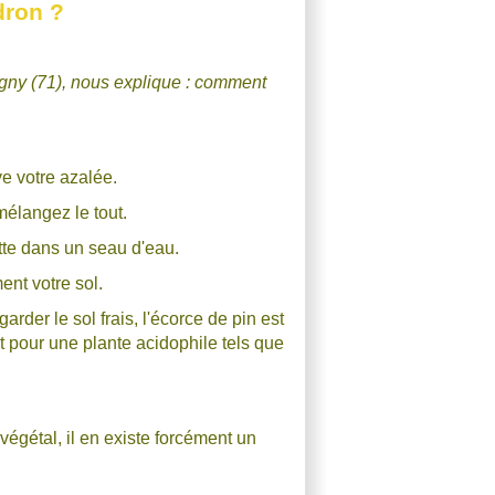
dron ?
gny (71), nous explique : comment
ve votre azalée.
 mélangez le tout.
otte dans un seau d'eau.
ent votre sol.
der le sol frais, l'écorce de pin est
ait pour une plante acidophile tels que
égétal, il en existe forcément un