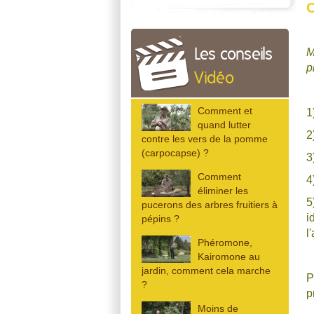
C
M
Les conseils
p
Vidéo
Comment et
1
quand lutter
2
contre les vers de la pomme
(carpocapse) ?
3
Comment
4
éliminer les
5
pucerons des arbres fruitiers à
i
pépins ?
l
Phéromone,
Kairomone au
jardin, comment cela marche
P
?
p
Moins de