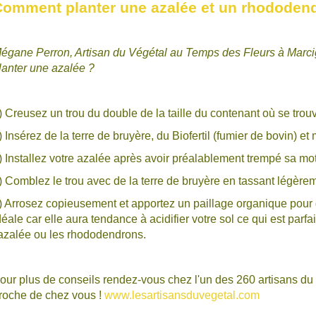
omment planter une azalée et un rhododen
égane Perron, Artisan du Végétal au Temps des Fleurs à Marci
lanter une azalée ?
) Creusez un trou du double de la taille du contenant où se trou
) Insérez de la terre de bruyère, du Biofertil (fumier de bovin) et
) Installez votre azalée après avoir préalablement trempé sa m
) Comblez le trou avec de la terre de bruyère en tassant légèrem
) Arrosez copieusement et apportez un paillage organique pour gar
déale car elle aura tendance à acidifier votre sol ce qui est parf
'azalée ou les rhododendrons.
our plus de conseils rendez-vous chez l'un des 260 artisans du v
roche de chez vous !
www.lesartisansduvegetal.com