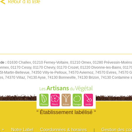
Retour à la liste
 de :
01630 Challex, 01210 Ferney-Voltaire, 01210 Ornex, 01280 Prévessin-Moëns,
onnex, 01170 Cessy, 01170 Chevry, 01170 Crozet, 01220 Divonne-les-Bains, 01170
-Martin-Bellevue, 74350 Villy-le-Pelloux, 74570 Aviernoz, 74570 Evires, 74570 Gr
es, 74370 Villaz, 74130 Ayse, 74130 Bonneville, 74130 Brizon, 74130 Contamine 
" Établissement labélisé "
s +
Notre Label
Coordonnées & horaires
Gestion des co
|