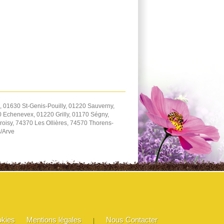
 01630 St-Genis-Pouilly, 01220 Sauverny,
 Echenevex, 01220 Grilly, 01170 Ségny,
oisy, 74370 Les Ollières, 74570 Thorens-
s/Arve
okies
Mentions légales
Nous Contacter
|