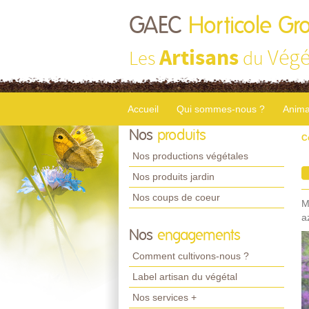
GAEC
Horticole Gr
Artisans
Végé
Les
du
Accueil
Qui sommes-nous ?
Anima
Nos
produits
C
Nos productions végétales
Nos produits jardin
Nos coups de coeur
M
a
Nos
engagements
Comment cultivons-nous ?
Label artisan du végétal
Nos services +