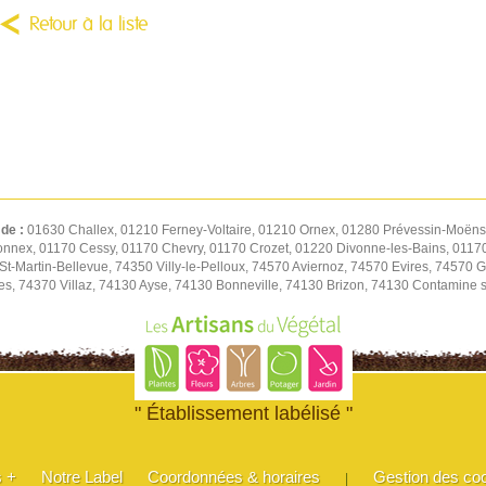
Retour à la liste
 de :
01630 Challex, 01210 Ferney-Voltaire, 01210 Ornex, 01280 Prévessin-Moëns,
onnex, 01170 Cessy, 01170 Chevry, 01170 Crozet, 01220 Divonne-les-Bains, 01170
-Martin-Bellevue, 74350 Villy-le-Pelloux, 74570 Aviernoz, 74570 Evires, 74570 Gr
es, 74370 Villaz, 74130 Ayse, 74130 Bonneville, 74130 Brizon, 74130 Contamine 
" Établissement labélisé "
s +
Notre Label
Coordonnées & horaires
Gestion des co
|