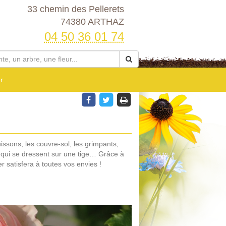
33 chemin des Pellerets
74380 ARTHAZ
04 50 36 01 74
r
buissons, les couvre-sol, les grimpants,
 qui se dressent sur une tige… Grâce à
r satisfera à toutes vos envies !