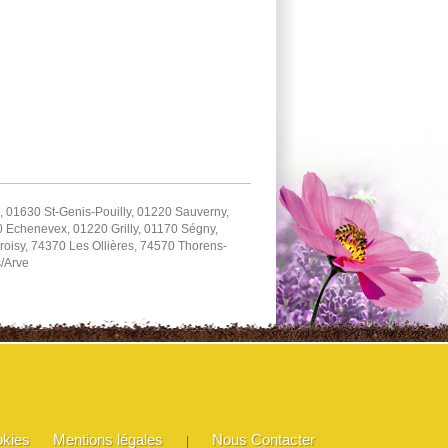
 01630 St-Genis-Pouilly, 01220 Sauverny,
 Echenevex, 01220 Grilly, 01170 Ségny,
oisy, 74370 Les Ollières, 74570 Thorens-
s/Arve
okies
Mentions légales
Nous Contacter
|