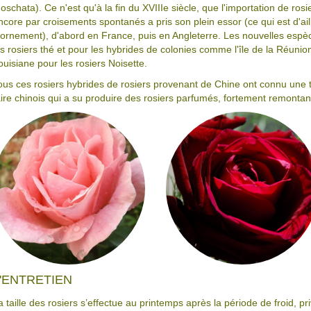
oschata). Ce n'est qu'à la fin du XVIIIe siècle, que l'importation de rosi
ncore par croisements spontanés a pris son plein essor (ce qui est d'ai
'ornement), d'abord en France, puis en Angleterre. Les nouvelles espè
es rosiers thé et pour les hybrides de colonies comme l'île de la Réunio
ouisiane pour les rosiers Noisette.
ous ces rosiers hybrides de rosiers provenant de Chine ont connu une tr
aire chinois qui a su produire des rosiers parfumés, fortement remontants
'ENTRETIEN
a taille des rosiers s’effectue au printemps après la période de froid, pr