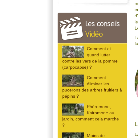
m
e
d
l
Les conseils
L
Vidéo
T
f
Comment et
quand lutter
contre les vers de la pomme
(carpocapse) ?
Comment
éliminer les
pucerons des arbres fruitiers à
pépins ?
Phéromone,
Kairomone au
jardin, comment cela marche
L
?
L
Moins de