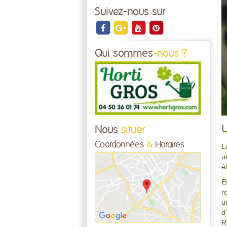
Suivez-nous sur
Qui sommes
-nous ?
Nous
situer
Coordonnées
&
Horaires
L
u
é
E
r
u
d
R