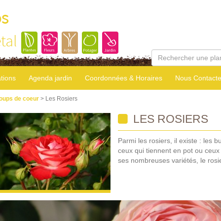
os
tal
tions
Agenda jardin
Coordonnées & Horaires
Nous Contacte
oups de coeur
> Les Rosiers
LES ROSIERS
Parmi les rosiers, il existe : les 
ceux qui tiennent en pot ou ceux
ses nombreuses variétés, le rosie