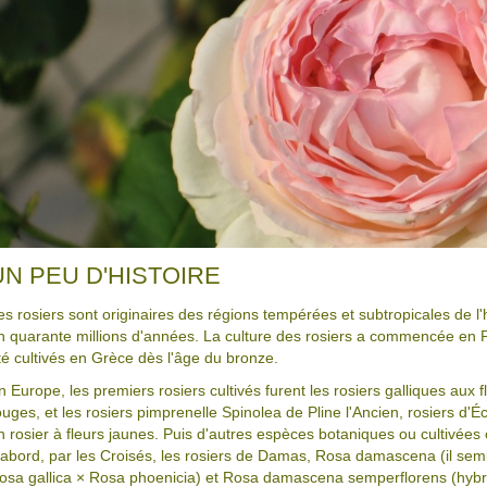
UN PEU D'HISTOIRE
es rosiers sont originaires des régions tempérées et subtropicales de l'
n quarante millions d'années. La culture des rosiers a commencée en Per
té cultivés en Grèce dès l'âge du bronze.
n Europe, les premiers rosiers cultivés furent les rosiers galliques aux
ouges, et les rosiers pimprenelle Spinolea de Pline l'Ancien, rosiers d'É
n rosier à fleurs jaunes. Puis d'autres espèces botaniques ou cultivée
'abord, par les Croisés, les rosiers de Damas, Rosa damascena (il sem
osa gallica × Rosa phoenicia) et Rosa damascena semperflorens (hybr