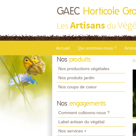
GAEC
Horticole Gr
Artisans
Végé
Les
du
Accueil
Qui sommes-nous ?
Anima
Nos
produits
C
Nos productions végétales
Nos produits jardin
Nos coups de coeur
Nos
engagements
Comment cultivons-nous ?
Label artisan du végétal
Nos services +