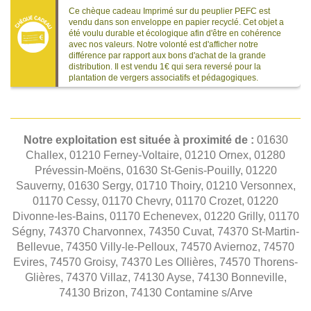
Ce chèque cadeau Imprimé sur du peuplier PEFC est
vendu dans son enveloppe en papier recyclé. Cet objet a
été voulu durable et écologique afin d'être en cohérence
avec nos valeurs. Notre volonté est d'afficher notre
différence par rapport aux bons d'achat de la grande
distribution. Il est vendu 1€ qui sera reversé pour la
plantation de vergers associatifs et pédagogiques.
Notre exploitation est située à proximité de :
01630
Challex, 01210 Ferney-Voltaire, 01210 Ornex, 01280
Prévessin-Moëns, 01630 St-Genis-Pouilly, 01220
Sauverny, 01630 Sergy, 01710 Thoiry, 01210 Versonnex,
01170 Cessy, 01170 Chevry, 01170 Crozet, 01220
Divonne-les-Bains, 01170 Echenevex, 01220 Grilly, 01170
Ségny, 74370 Charvonnex, 74350 Cuvat, 74370 St-Martin-
Bellevue, 74350 Villy-le-Pelloux, 74570 Aviernoz, 74570
Evires, 74570 Groisy, 74370 Les Ollières, 74570 Thorens-
Glières, 74370 Villaz, 74130 Ayse, 74130 Bonneville,
74130 Brizon, 74130 Contamine s/Arve