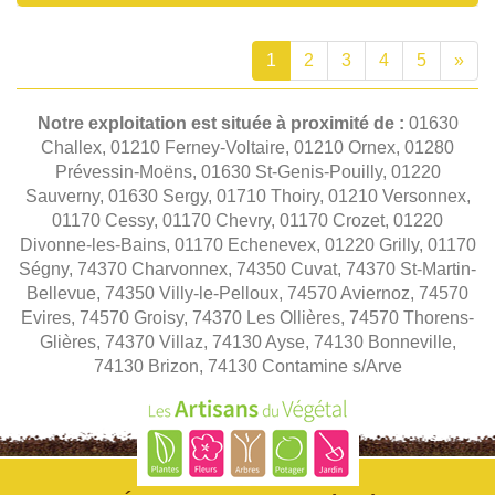
1
2
3
4
5
»
Notre exploitation est située à proximité de :
01630
Challex, 01210 Ferney-Voltaire, 01210 Ornex, 01280
Prévessin-Moëns, 01630 St-Genis-Pouilly, 01220
Sauverny, 01630 Sergy, 01710 Thoiry, 01210 Versonnex,
01170 Cessy, 01170 Chevry, 01170 Crozet, 01220
Divonne-les-Bains, 01170 Echenevex, 01220 Grilly, 01170
Ségny, 74370 Charvonnex, 74350 Cuvat, 74370 St-Martin-
Bellevue, 74350 Villy-le-Pelloux, 74570 Aviernoz, 74570
Evires, 74570 Groisy, 74370 Les Ollières, 74570 Thorens-
Glières, 74370 Villaz, 74130 Ayse, 74130 Bonneville,
74130 Brizon, 74130 Contamine s/Arve