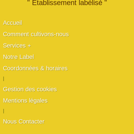
" Établissement labélisé "
Accueil
Comment cultivons-nous
Services +
Notre Label
Coordonnées & horaires
|
Gestion des cookies
Mentions légales
|
Nous Contacter