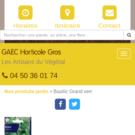
Horaires
Itinéraire
Contact
GAEC
Horticole Gros
Toggl
navig
Les Artisans du Végétal
04 50 36 01 74
Nos produits jardin
> Basilic Grand vert