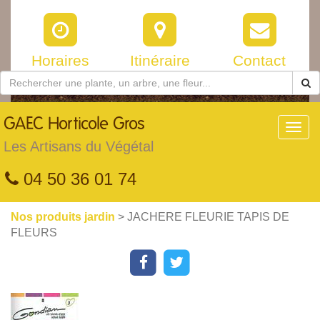
Horaires
Itinéraire
Contact
GAEC
Horticole Gros
Toggl
navig
Les Artisans du Végétal
04 50 36 01 74
Nos produits jardin
> JACHERE FLEURIE TAPIS DE
FLEURS