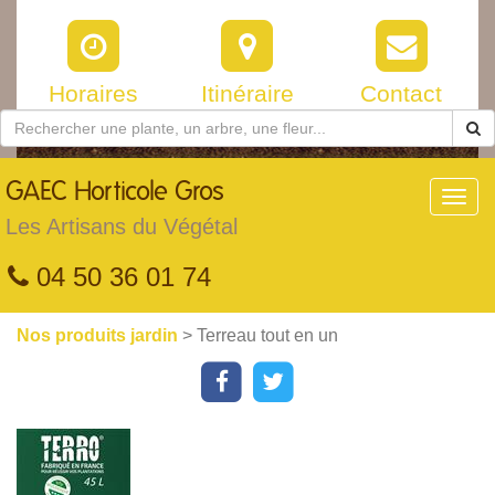
Horaires
Itinéraire
Contact
GAEC
Horticole Gros
Toggl
navig
Les Artisans du Végétal
04 50 36 01 74
Nos produits jardin
> Terreau tout en un