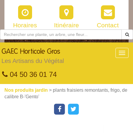
Horaires
Itinéraire
Contact
GAEC
Horticole Gros
Toggl
navig
Les Artisans du Végétal
04 50 36 01 74
Nos produits jardin
> plants fraisiers remontants, frigo, de
calibre B-'Gento'