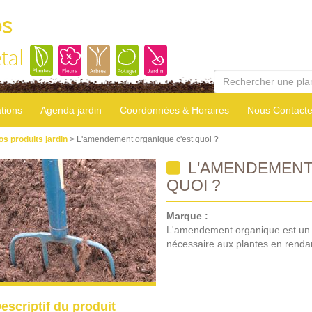
os
tal
tions
Agenda jardin
Coordonnées & Horaires
Nous Contacte
os produits jardin
> L'amendement organique c'est quoi ?
L'AMENDEMENT
QUOI ?
Marque :
L'amendement organique est un fert
nécessaire aux plantes en rendan
escriptif du produit