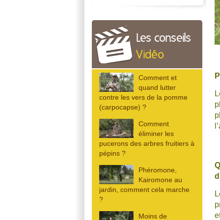
Les conseils
Vidéo
P
Comment et
quand lutter
L
contre les vers de la pomme
p
(carpocapse) ?
p
Comment
l
éliminer les
pucerons des arbres fruitiers à
pépins ?
Phéromone,
d
Kairomone au
jardin, comment cela marche
?
p
e
Moins de