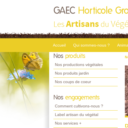
GAEC
Horticole Gr
Artisans
Végé
Les
du
Accueil
Qui sommes-nous ?
Anima
Nos
produits
N
Nos productions végétales
Nos produits jardin
Nos coups de coeur
Nos
engagements
Comment cultivons-nous ?
Label artisan du végétal
Nos services +
D