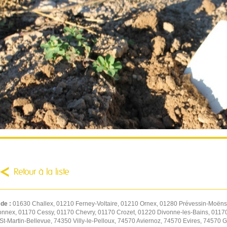
Retour à la liste
 de :
01630 Challex, 01210 Ferney-Voltaire, 01210 Ornex, 01280 Prévessin-Moëns,
onnex, 01170 Cessy, 01170 Chevry, 01170 Crozet, 01220 Divonne-les-Bains, 01170
-Martin-Bellevue, 74350 Villy-le-Pelloux, 74570 Aviernoz, 74570 Evires, 74570 Gr