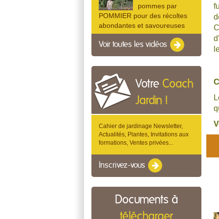
f
pommes par
POMMIER pour des récoltes
d
abondantes et savoureuses
C
d
Voir toutes les vidéos
l
C
Votre
Coach
L
Jardin !
q
V
Cahier de jardinage Newsletter,
Actualités, Plantes, Invitations aux
formations, Ventes privées...
Inscrivez-vous
Documents à
télécharger