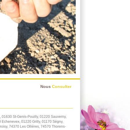
Nous
Consulter
 01630 St-Genis-Pouilly, 01220 Sauverny,
 Echenevex, 01220 Grilly, 01170 Ségny,
oisy, 74370 Les Ollières, 74570 Thorens-