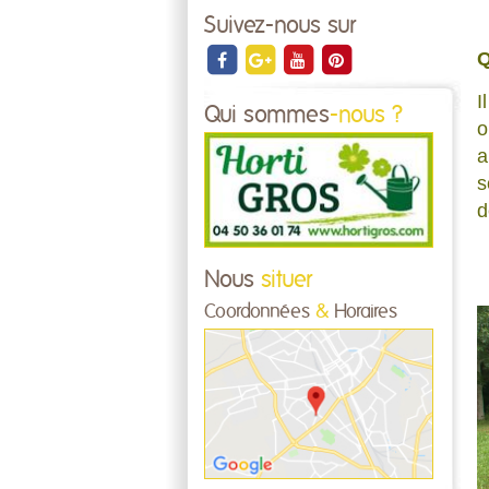
Suivez-nous sur
Q
I
Qui sommes
-nous ?
o
a
s
d
Nous
situer
Coordonnées
&
Horaires