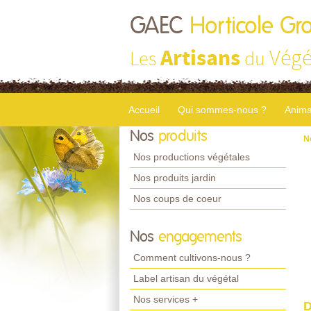
GAEC
Horticole Gr
Artisans
Végé
Les
du
Accueil
Qui sommes-nous ?
Anima
Nos
produits
N
Nos productions végétales
Nos produits jardin
Nos coups de coeur
Nos
engagements
Comment cultivons-nous ?
Label artisan du végétal
Nos services +
D