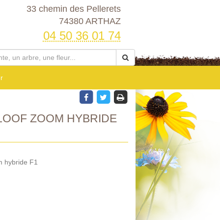
33 chemin des Pellerets
74380 ARTHAZ
04 50 36 01 74
r
LOOF ZOOM HYBRIDE
m hybride F1