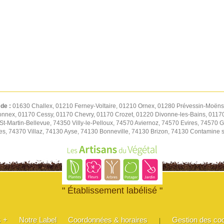
 de :
01630 Challex, 01210 Ferney-Voltaire, 01210 Ornex, 01280 Prévessin-Moëns,
onnex, 01170 Cessy, 01170 Chevry, 01170 Crozet, 01220 Divonne-les-Bains, 01170
-Martin-Bellevue, 74350 Villy-le-Pelloux, 74570 Aviernoz, 74570 Evires, 74570 Gr
es, 74370 Villaz, 74130 Ayse, 74130 Bonneville, 74130 Brizon, 74130 Contamine 
" Établissement labélisé "
s +
Notre Label
Coordonnées & horaires
Gestion des co
|