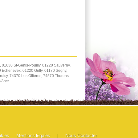
 01630 St-Genis-Pouilly, 01220 Sauverny,
 Echenevex, 01220 Grilly, 01170 Ségny,
oisy, 74370 Les Ollières, 74570 Thorens-
s/Arve
okies
Mentions légales
Nous Contacter
|