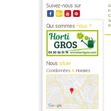
Suivez-nous sur
G
F
C
S
Qui sommes
-nous ?
R
Nous
situer
Coordonnées
&
Horaires