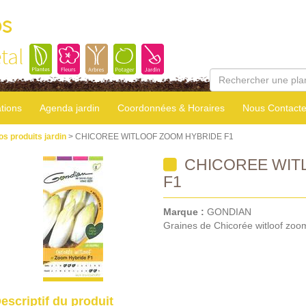
os
tal
tions
Agenda jardin
Coordonnées & Horaires
Nous Contacte
os produits jardin
> CHICOREE WITLOOF ZOOM HYBRIDE F1
CHICOREE WIT
F1
Marque :
GONDIAN
Graines de Chicorée witloof zoo
escriptif du produit