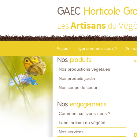
GAEC
Horticole Gr
Artisans
Végé
Les
du
Accueil
Qui sommes-nous ?
Anima
Nos
produits
N
Nos productions végétales
Nos produits jardin
Nos coups de coeur
Nos
engagements
Comment cultivons-nous ?
Label artisan du végétal
Nos services +
D