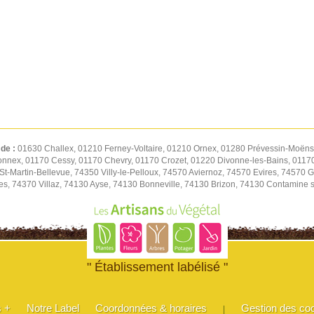
 de :
01630 Challex, 01210 Ferney-Voltaire, 01210 Ornex, 01280 Prévessin-Moëns,
onnex, 01170 Cessy, 01170 Chevry, 01170 Crozet, 01220 Divonne-les-Bains, 01170
-Martin-Bellevue, 74350 Villy-le-Pelloux, 74570 Aviernoz, 74570 Evires, 74570 Gr
es, 74370 Villaz, 74130 Ayse, 74130 Bonneville, 74130 Brizon, 74130 Contamine 
" Établissement labélisé "
s +
Notre Label
Coordonnées & horaires
Gestion des co
|