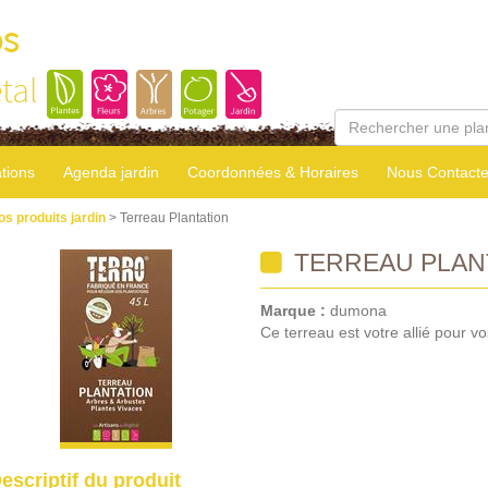
os
tal
tions
Agenda jardin
Coordonnées & Horaires
Nous Contacte
os produits jardin
> Terreau Plantation
TERREAU PLAN
Marque :
dumona
Ce terreau est votre allié pour vo
escriptif du produit