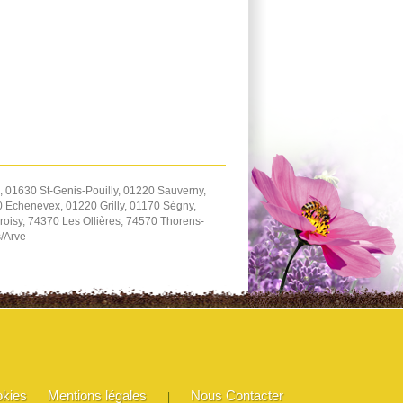
 01630 St-Genis-Pouilly, 01220 Sauverny,
 Echenevex, 01220 Grilly, 01170 Ségny,
oisy, 74370 Les Ollières, 74570 Thorens-
s/Arve
okies
Mentions légales
Nous Contacter
|